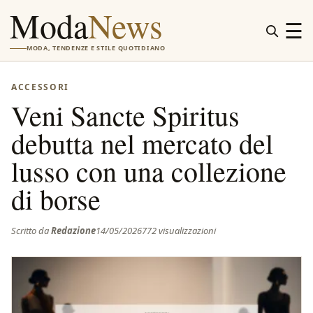
Moda
News
☰
MODA, TENDENZE E STILE QUOTIDIANO
ACCESSORI
Veni Sancte Spiritus
debutta nel mercato del
lusso con una collezione
di borse
Scritto da
Redazione
14/05/2026
772 visualizzazioni