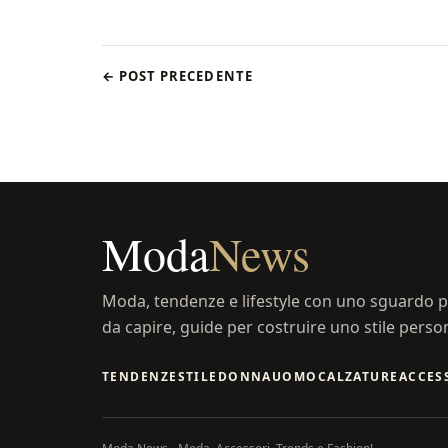
← POST PRECEDENTE
Moda
News
Moda, tendenze e lifestyle con uno sguardo pr
da capire, guide per costruire uno stile perso
TENDENZE
STILE
DONNA
UOMO
CALZATURE
ACCES