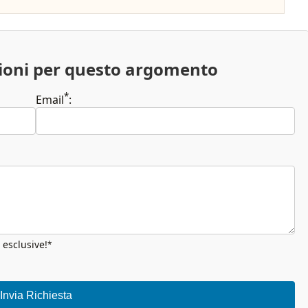
zioni per questo argomento
*
Email
:
 esclusive!
*
Invia Richiesta