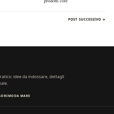
prodotti core
POST SUCCESSIVO →
atico: idee da indossare, dettagli
nale.
SORI
MODA MARE