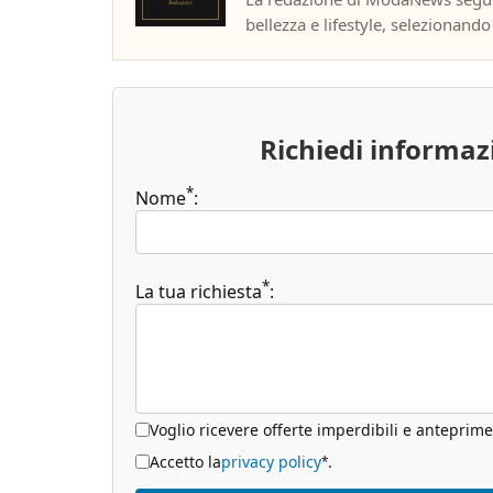
bellezza e lifestyle, selezionando f
Richiedi informa
*
Nome
:
*
La tua richiesta
:
Voglio ricevere offerte imperdibili e anteprime
Accetto la
privacy policy
.
*