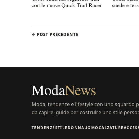
con le nuove Quick Trail Racer
suede e tes
← POST PRECEDENTE
Moda
News
Moda, tendenze e lifestyle con uno sguardo pr
da capire, guide per costruire uno stile perso
TENDENZE
STILE
DONNA
UOMO
CALZATURE
ACCES