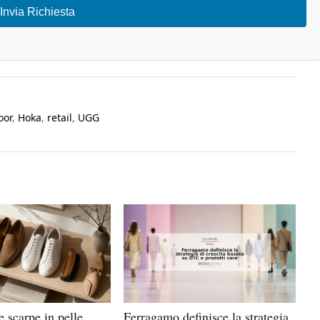
Invia Richiesta
oor
,
Hoka
,
retail
,
UGG
 scarpe in pelle,
Ferragamo definisce la strategia