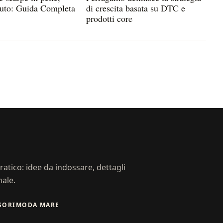
suto: Guida Completa
di crescita basata su DTC e
prodotti core
atico: idee da indossare, dettagli
nale.
SORI
MODA MARE