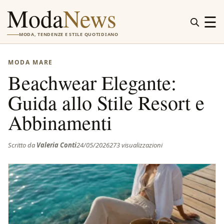
Moda
News
☰
MODA, TENDENZE E STILE QUOTIDIANO
MODA MARE
Beachwear Elegante:
Guida allo Stile Resort e
Abbinamenti
Scritto da
Valeria Conti
24/05/2026
273 visualizzazioni