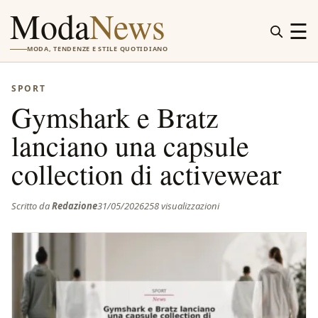
Moda
News
☰
MODA, TENDENZE E STILE QUOTIDIANO
SPORT
Gymshark e Bratz
lanciano una capsule
collection di activewear
Scritto da
Redazione
31/05/2026
258 visualizzazioni