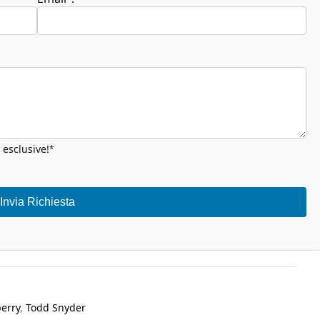
 esclusive!
*
Invia Richiesta
erry
,
Todd Snyder