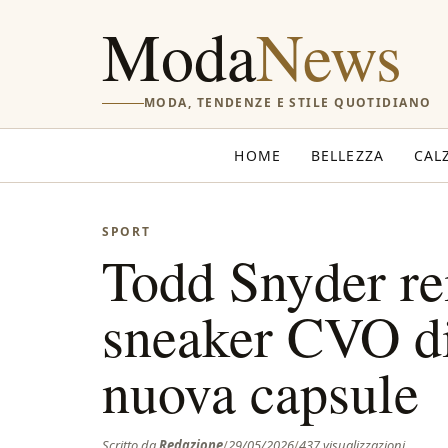
Moda
News
MODA, TENDENZE E STILE QUOTIDIANO
HOME
BELLEZZA
CAL
SPORT
Todd Snyder rei
sneaker CVO di
nuova capsule
Scritto da
Redazione
/
29/05/2026
/
437 visualizzazioni