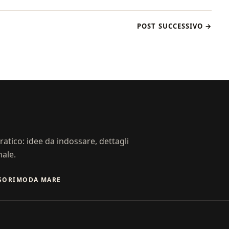
POST SUCCESSIVO →
atico: idee da indossare, dettagli
nale.
SORI
MODA MARE