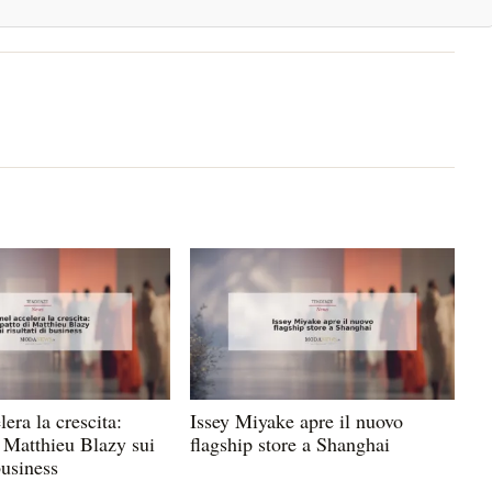
l
era la crescita:
Issey Miyake apre il nuovo
i Matthieu Blazy sui
flagship store a Shanghai
business