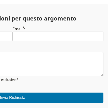
zioni per questo argomento
*
Email
:
 esclusive!
*
Invia Richiesta