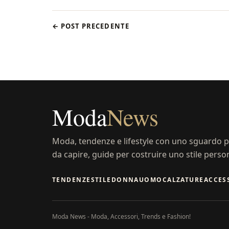
← POST PRECEDENTE
Moda
News
Moda, tendenze e lifestyle con uno sguardo pr
da capire, guide per costruire uno stile perso
TENDENZE
STILE
DONNA
UOMO
CALZATURE
ACCES
Moda News - Moda, Accessori, Trends e Fashion!