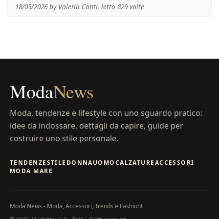
18/05/2026 by Valeria Conti, letto 829 volte
Moda
News
Moda, tendenze e lifestyle con uno sguardo pratico:
idee da indossare, dettagli da capire, guide per
costruire uno stile personale.
TENDENZE
STILE
DONNA
UOMO
CALZATURE
ACCESSORI
MODA MARE
Moda News - Moda, Accessori, Trends e Fashion!