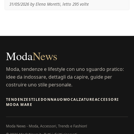
31/05/2026 by Elena Moretti, letto 295 volte
Moda
News
Moda, tendenze e lifestyle con uno sguardo pratico:
idee da indossare, dettagli da capire, guide per
costruire uno stile personale.
TENDENZE
STILE
DONNA
UOMO
CALZATURE
ACCESSORI
MODA MARE
Moda News - Moda, Accessori, Trends e Fashion!