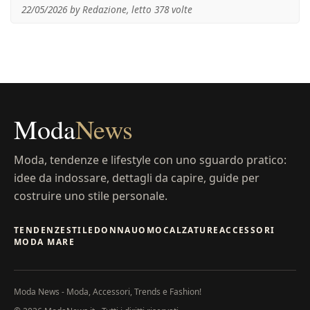
22/05/2026 by Redazione, letto 378 volte
Moda
News
Moda, tendenze e lifestyle con uno sguardo pratico:
idee da indossare, dettagli da capire, guide per
costruire uno stile personale.
TENDENZE
STILE
DONNA
UOMO
CALZATURE
ACCESSORI
MODA MARE
Moda News - Moda, Accessori, Trends e Fashion!