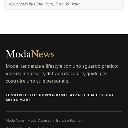
02/06/2026 by Giulia Ferri, letto 351 volte
Moda
News
Moda, tendenze e lifestyle con uno sguardo pratico:
idee da indossare, dettagli da capire, guide per
costruire uno stile personale.
TENDENZE
STILE
DONNA
UOMO
CALZATURE
ACCESSORI
MODA MARE
Moda News - Moda, Accessori, Trends e Fashion!