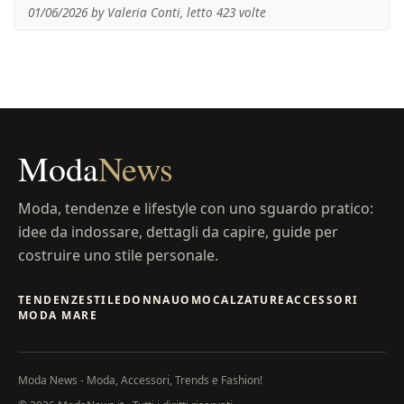
01/06/2026 by Valeria Conti, letto 423 volte
Moda
News
Moda, tendenze e lifestyle con uno sguardo pratico:
idee da indossare, dettagli da capire, guide per
costruire uno stile personale.
TENDENZE
STILE
DONNA
UOMO
CALZATURE
ACCESSORI
MODA MARE
Moda News - Moda, Accessori, Trends e Fashion!