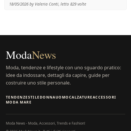
18/05/2026 by Valeria Conti, letto 829 volte
Moda
News
Moda, tendenze e lifestyle con uno sguardo pratico:
idee da indossare, dettagli da capire, guide per
costruire uno stile personale.
TENDENZE
STILE
DONNA
UOMO
CALZATURE
ACCESSORI
MODA MARE
Moda News - Moda, Accessori, Trends e Fashion!