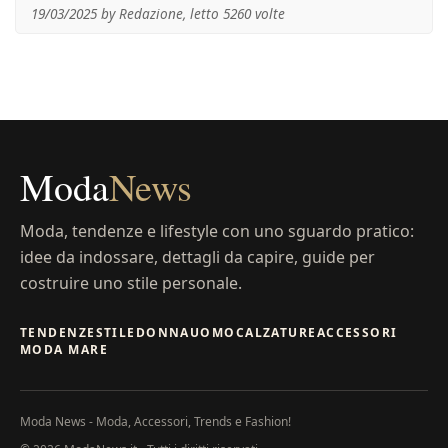
19/03/2025 by Redazione, letto 5260 volte
Moda
News
Moda, tendenze e lifestyle con uno sguardo pratico:
idee da indossare, dettagli da capire, guide per
costruire uno stile personale.
TENDENZE
STILE
DONNA
UOMO
CALZATURE
ACCESSORI
MODA MARE
Moda News - Moda, Accessori, Trends e Fashion!