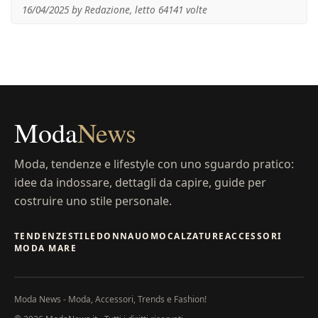
16/04/2025 by Redazione, letto 64141 volte
Moda
News
Moda, tendenze e lifestyle con uno sguardo pratico:
idee da indossare, dettagli da capire, guide per
costruire uno stile personale.
TENDENZE
STILE
DONNA
UOMO
CALZATURE
ACCESSORI
MODA MARE
Moda News - Moda, Accessori, Trends e Fashion!