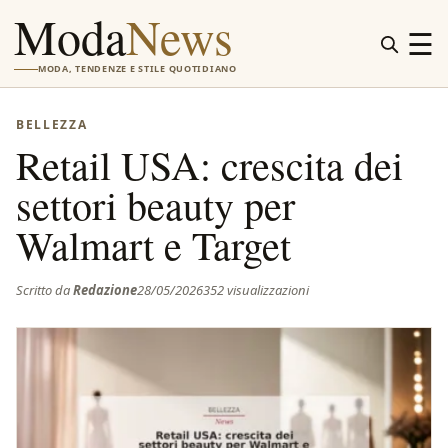
Moda
News
☰
MODA, TENDENZE E STILE QUOTIDIANO
BELLEZZA
Retail USA: crescita dei
settori beauty per
Walmart e Target
Scritto da
Redazione
28/05/2026
352 visualizzazioni