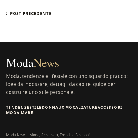
← POST PRECEDENTE
Moda
News
Moda, tendenze e lifestyle con uno sguardo pratico:
idee da indossare, dettagli da capire, guide per
costruire uno stile personale.
TENDENZE
STILE
DONNA
UOMO
CALZATURE
ACCESSORI
MODA MARE
Moda News - Moda, Accessori, Trends e Fashion!