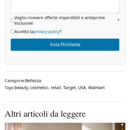
Voglio ricevere offerte imperdibili e anteprime
*
esclusive!
Accetto la
privacy policy
.
*
Invia Richiesta
Categorie:
Bellezza
Tags:
beauty
,
cosmetici
,
retail
,
Target
,
USA
,
Walmart
Altri articoli da leggere