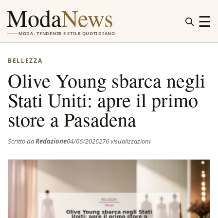
Moda
News
☰
MODA, TENDENZE E STILE QUOTIDIANO
BELLEZZA
Olive Young sbarca negli
Stati Uniti: apre il primo
store a Pasadena
Scritto da
Redazione
04/06/2026
276 visualizzazioni