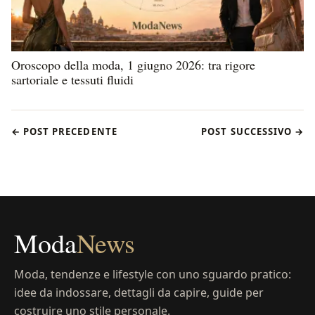
Oroscopo della moda, 1 giugno 2026: tra rigore
sartoriale e tessuti fluidi
← POST PRECEDENTE
POST SUCCESSIVO →
Moda
News
Moda, tendenze e lifestyle con uno sguardo pratico:
idee da indossare, dettagli da capire, guide per
costruire uno stile personale.