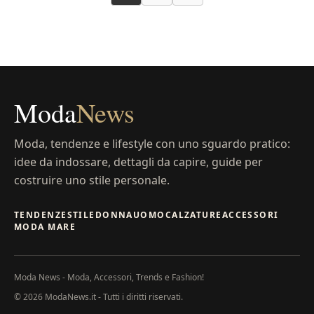
Moda
News
Moda, tendenze e lifestyle con uno sguardo pratico:
idee da indossare, dettagli da capire, guide per
costruire uno stile personale.
TENDENZE
STILE
DONNA
UOMO
CALZATURE
ACCESSORI
MODA MARE
Moda News - Moda, Accessori, Trends e Fashion!
© 2026 ModaNews.it - Tutti i diritti riservati.