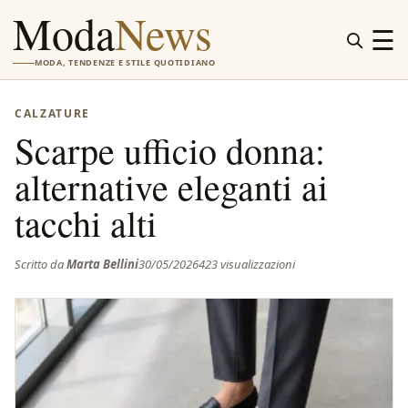
Moda
News
☰
MODA, TENDENZE E STILE QUOTIDIANO
CALZATURE
Scarpe ufficio donna:
alternative eleganti ai
tacchi alti
Scritto da
Marta Bellini
30/05/2026
423 visualizzazioni