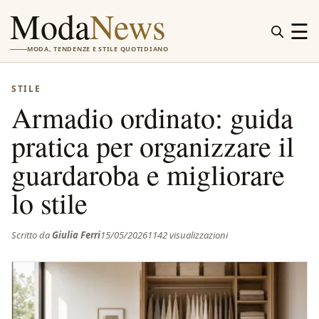
Moda
News
☰
MODA, TENDENZE E STILE QUOTIDIANO
STILE
Armadio ordinato: guida
pratica per organizzare il
guardaroba e migliorare
lo stile
Scritto da
Giulia Ferri
15/05/2026
1142 visualizzazioni