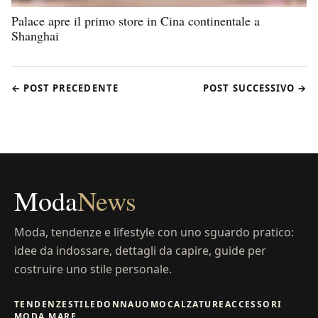
Palace apre il primo store in Cina continentale a
Shanghai
← POST PRECEDENTE
POST SUCCESSIVO →
Moda
News
Moda, tendenze e lifestyle con uno sguardo pratico:
idee da indossare, dettagli da capire, guide per
costruire uno stile personale.
TENDENZE
STILE
DONNA
UOMO
CALZATURE
ACCESSORI
MODA MARE