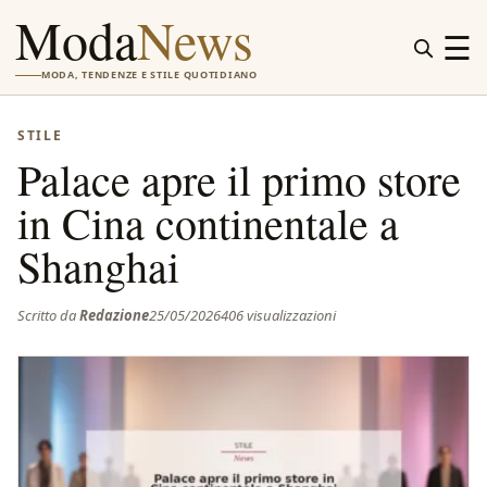
Moda
News
☰
MODA, TENDENZE E STILE QUOTIDIANO
STILE
Palace apre il primo store
in Cina continentale a
Shanghai
Scritto da
Redazione
25/05/2026
406 visualizzazioni