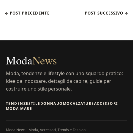
← POST PRECEDENTE
POST SUCCESSIVO →
Moda
News
Moda, tendenze e lifestyle con uno sguardo pratico:
idee da indossare, dettagli da capire, guide per
costruire uno stile personale.
TENDENZE
STILE
DONNA
UOMO
CALZATURE
ACCESSORI
MODA MARE
Moda News - Moda, Accessori, Trends e Fashion!