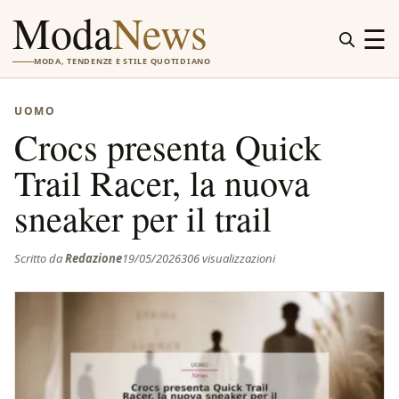
Moda
News
☰
MODA, TENDENZE E STILE QUOTIDIANO
UOMO
Crocs presenta Quick
Trail Racer, la nuova
sneaker per il trail
Scritto da
Redazione
19/05/2026
306 visualizzazioni