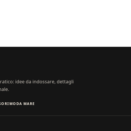
atico: idee da indossare, dettagli
nale.
SORI
MODA MARE