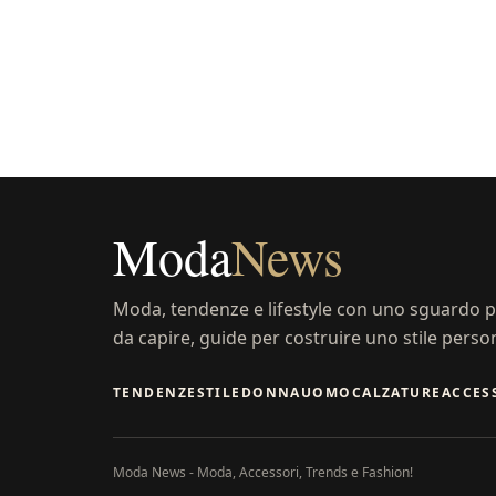
Moda
News
Moda, tendenze e lifestyle con uno sguardo pr
da capire, guide per costruire uno stile perso
TENDENZE
STILE
DONNA
UOMO
CALZATURE
ACCES
Moda News - Moda, Accessori, Trends e Fashion!