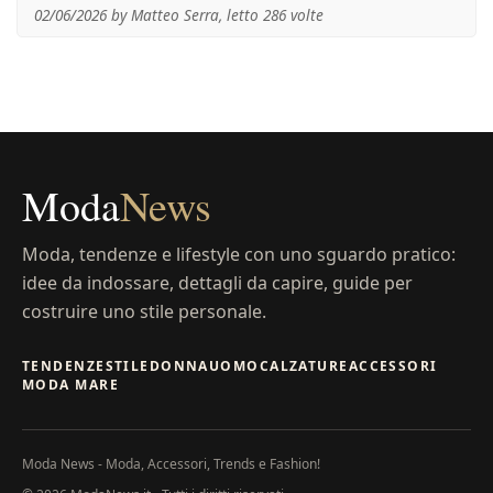
02/06/2026 by Matteo Serra, letto 286 volte
Moda
News
Moda, tendenze e lifestyle con uno sguardo pratico:
idee da indossare, dettagli da capire, guide per
costruire uno stile personale.
TENDENZE
STILE
DONNA
UOMO
CALZATURE
ACCESSORI
MODA MARE
Moda News - Moda, Accessori, Trends e Fashion!