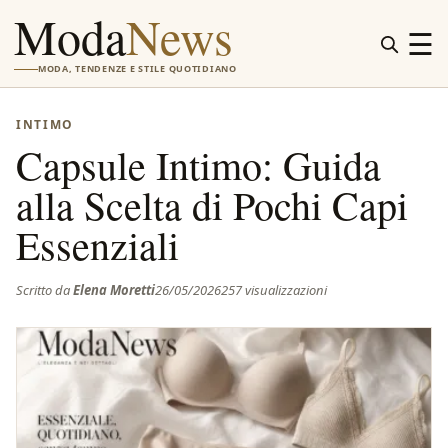
Moda
News
☰
MODA, TENDENZE E STILE QUOTIDIANO
INTIMO
Capsule Intimo: Guida
alla Scelta di Pochi Capi
Essenziali
Scritto da
Elena Moretti
26/05/2026
257 visualizzazioni